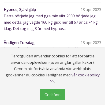
Hypnos, Självhjälp
13 apr 2023
Detta började jag med pga min vikt 2009 började jag
med detta, jag vägde 160 kg gick ner till 67 är ca:74 kg
idag. Det tog mig 3 år med hypnos...
Äntligen Torsdag
13 apr 2023
Hej alla fina Here we go again, är online idag, somnade
i soffan igår min feber är så hög på kvällarna trodde
Tarotguiden använder cookies för att förbättra
jag kände mig bättre men ...
användarupplevelsen (även änglar gillar kakor).
Genom att fortsätta använda vår webbplats
godkänner du cookies i enlighet med
vår cookiepolicy
Solen Stannar
12 apr 2023
>>
.
Hej alla fina Jag är fortfarande sängliggandes förkyld,
njuter av allt på distans även solen. Men har hunnit ut
hämta paket hämta barnen frå...
Godkänn