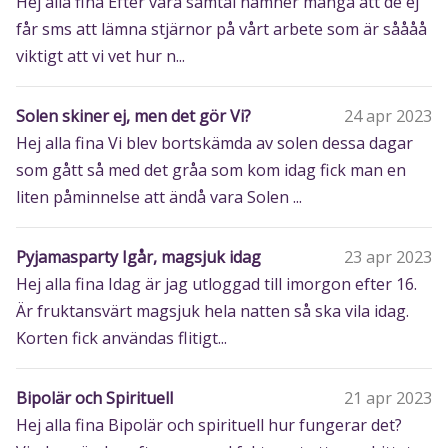
Hej alla fina Efter våra samtal nämner många att de ej
får sms att lämna stjärnor på vårt arbete som är såååå
viktigt att vi vet hur n...
Solen skiner ej, men det gör Vi?
24 apr 2023
Hej alla fina Vi blev bortskämda av solen dessa dagar
som gått så med det gråa som kom idag fick man en
liten påminnelse att ändå vara Solen ...
Pyjamasparty Igår, magsjuk idag
23 apr 2023
Hej alla fina Idag är jag utloggad till imorgon efter 16.
Är fruktansvärt magsjuk hela natten så ska vila idag.
Korten fick användas flitigt...
Bipolär och Spirituell
21 apr 2023
Hej alla fina Bipolär och spirituell hur fungerar det?