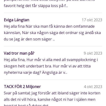
favorit helg det får släppa loss på f...
Eviga Längtan
17 okt 2023
Hej alla fina När ska man få känna den omfamnade
kännslan, När ska någon säga det ordnar sig ändå ska
du se Jag är den som säger ...
Vad tror man på?
9 okt 2023
Hej alla fina, Hur mår vi alla med all svampplockning i
skogen helt underbart bra. Hur mår vi av att titta
nyheterna varje dag? Ängsliga är v...
TACK FÖR 2 Miljoner
4 okt 2023
Svar på samtal; Jag förstår att ibland säger inte korten
alls det ni vill höra, kanske något ni har i själen men
borstat bort så dyker det ...