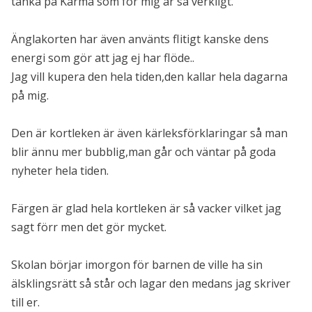
tänka på Karma som för mig är så verkligt.
Änglakorten har även använts flitigt kanske dens
energi som gör att jag ej har flöde..
Jag vill kupera den hela tiden,den kallar hela dagarna
på mig.
Den är kortleken är även kärleksförklaringar så man
blir ännu mer bubblig,man går och väntar på goda
nyheter hela tiden.
Färgen är glad hela kortleken är så vacker vilket jag
sagt förr men det gör mycket.
Skolan börjar imorgon för barnen de ville ha sin
älsklingsrätt så står och lagar den medans jag skriver
till er.