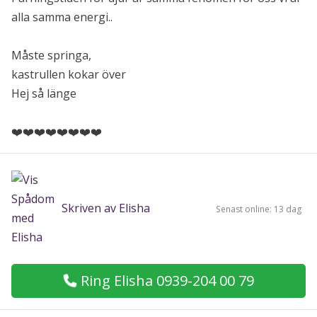
alla samma energi..
Måste springa,
kastrullen kokar över
Hej så länge
❤️❤️❤️❤️❤️❤️❤️❤️
Skriven av Elisha
Senast online: 13 dag
Ring Elisha 0939-204 00 79