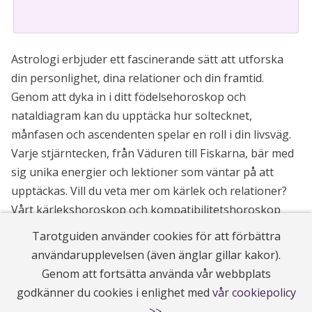
Astrologi erbjuder ett fascinerande sätt att utforska
din personlighet, dina relationer och din framtid.
Genom att dyka in i ditt födelsehoroskop och
nataldiagram kan du upptäcka hur soltecknet,
månfasen och ascendenten spelar en roll i din livsväg.
Varje stjärntecken, från Väduren till Fiskarna, bär med
sig unika energier och lektioner som väntar på att
upptäckas. Vill du veta mer om kärlek och relationer?
Vårt kärlekshoroskop och kompatibilitetshoroskop
erbjuder insikter om hur stjärnorna kan påverka ditt
Tarotguiden använder cookies för att förbättra
romantiska liv. Eller kanske är du nyfiken på hur
användarupplevelsen (även änglar gillar kakor).
planeternas rörelse och retrograd kan påverka din
Genom att fortsätta använda vår webbplats
karriär och ekonomi? Våra läsningar innehåller både
godkänner du cookies i enlighet med
vår cookiepolicy
karriärhoroskop och finanshoroskop. Utforska hur
>>
.