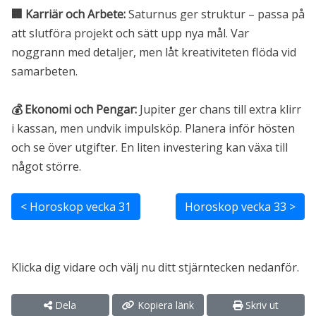
🏢 Karriär och Arbete:
Saturnus ger struktur – passa på
att slutföra projekt och sätt upp nya mål. Var
noggrann med detaljer, men låt kreativiteten flöda vid
samarbeten.
💰 Ekonomi och Pengar:
Jupiter ger chans till extra klirr
i kassan, men undvik impulsköp. Planera inför hösten
och se över utgifter. En liten investering kan växa till
något större.
< Horoskop vecka 31
Horoskop vecka 33 >
Klicka dig vidare och välj nu ditt stjärntecken nedanför.
Dela
Kopiera länk
Skriv ut