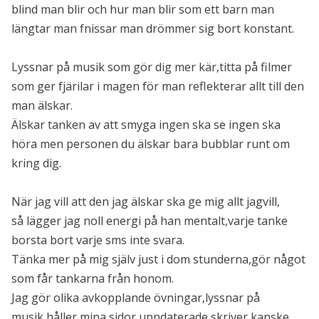
blind man blir och hur man blir som ett barn man
längtar man fnissar man drömmer sig bort konstant.
Lyssnar på musik som gör dig mer kär,titta på filmer
som ger fjärilar i magen för man reflekterar allt till den
man älskar.
Älskar tanken av att smyga ingen ska se ingen ska
höra men personen du älskar bara bubblar runt om
kring dig.
När jag vill att den jag älskar ska ge mig allt jagvill,
så lägger jag noll energi på han mentalt,varje tanke
borsta bort varje sms inte svara.
Tänka mer på mig själv just i dom stunderna,gör något
som får tankarna från honom.
Jag gör olika avkopplande övningar,lyssnar på
musik,håller mina sidor uppdaterade,skriver kanske