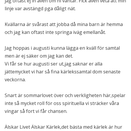
jag oftast ej in även om ni väntar. Fick även veta att min
linje var avstängd pga dåligt nät.
Kvällarna är svårast att jobba då mina barn är hemma
och jag kan oftast inte springa iväg emellanåt.
Jag hoppas i augusti kunna lägga en kväll för samtal
men är ej säker om jag kan det.
Vi får se hur augusti ser ut,jag saknar er alla
jättemycket vi har så fina kärlekssamtal dom senaste
veckorna.
Snart är sommarlovet över och verkligheten här,spelar
inte så mycket roll för oss spirituella vi sträcker våra
vingar så fort vi får chansen.
Älskar Livet Älskar Kärlek,det bästa med kärlek är hur