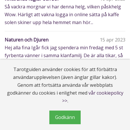
Så vackra morgnar vi har denna helg, vilken påskhelg
Wow. Härligt att vakna logga in online sätta på kaffe
solen skiner upp hela hemmet man hör...
Naturen och Djuren
15 apr 2023
Hej alla fina Igår fick jag spendera min fredag med 5 st
fyrbenta vänner i samma klanfamilj. De är alla tikar, så
svårt var det att hålla si...
Tarotguiden använder cookies för att förbättra
användarupplevelsen (även änglar gillar kakor).
Sommaren är snart här☀️
14 apr 2023
Genom att fortsätta använda vår webbplats
Hej alla fina Förkylningen har inte gått över men
godkänner du cookies i enlighet med
vår cookiepolicy
mycket bättre mår jag och kan nu i alla fall vara med
>>
.
online. Vilket gör mig super glad. ...
Godkänn
Hypnos, Självhjälp
13 apr 2023
Detta började jag med pga min vikt 2009 började jag