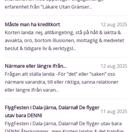
erfarenhet från ”Läkare Utan Gränser...
Måste man ha kreditkort
12 aug 2025
Korten landa: nej, allt&ingeting, stå på håll & iaktta &
avvakta, oro, bortom illusionen, mottaglig & medvetet
beslut & tidigare liv & verktygsl...
Närmare eller längre ifrån…
12 aug 2025
Frågan att ställa landa: -För ”det” eller ”saken” oss
närmare varandra, till eller riktiga, sanna relationer
eller längre ifrån varan...
FlygFesten i Dala-Järna, Dalarna!! De flyger
11 aug 2025
utav bara DENN!
FlygFesten i Dala-Järna, Dalarna!! De flyger utav bara
DENN! Återkommer.. men Korten landar & det handlar