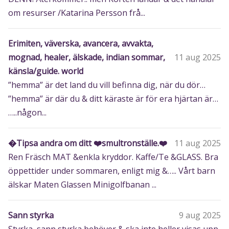
om resurser /Katarina Persson frå...
Erimiten, väverska, avancera, avvakta,
mognad, healer, älskade, indian sommar,
11 aug 2025
känsla/guide. world
”hemma” är det land du vill befinna dig, när du dör…
”hemma” är där du & ditt käraste är för era hjärtan är…
…..någon...
�️Tipsa andra om ditt ❤️smultronställe.❤️
11 aug 2025
Ren Fräsch MAT &enkla kryddor. Kaffe/Te &GLASS. Bra
öppettider under sommaren, enligt mig &….. Vårt barn
älskar Maten Glassen Minigolfbanan ...
Sann styrka
9 aug 2025