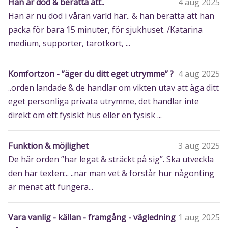
Han är död & berätta att..
4 aug 2025
Han är nu död i våran värld här.. & han berätta att han
packa för bara 15 minuter, för sjukhuset. /Katarina
medium, supporter, tarotkort, ...
Komfortzon - ”äger du ditt eget utrymme” ?
4 aug 2025
..orden landade & de handlar om vikten utav att äga ditt
eget personliga privata utrymme, det handlar inte
direkt om ett fysiskt hus eller en fysisk ...
Funktion & möjlighet
3 aug 2025
De här orden ”har legat & sträckt på sig”. Ska utveckla
den här texten:.. ..när man vet & förstår hur någonting
är menat att fungera...
Vara vanlig - källan - framgång - vägledning
1 aug 2025