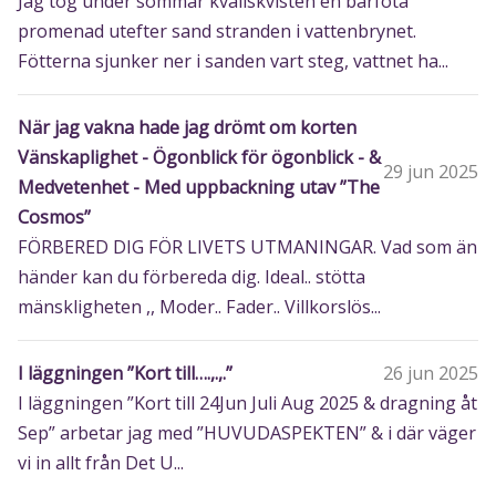
Jag tog under sommar kvällskvisten en barfota
promenad utefter sand stranden i vattenbrynet.
Fötterna sjunker ner i sanden vart steg, vattnet ha...
När jag vakna hade jag drömt om korten
Vänskaplighet - Ögonblick för ögonblick - &
29 jun 2025
Medvetenhet - Med uppbackning utav ”The
Cosmos”
FÖRBERED DIG FÖR LIVETS UTMANINGAR. Vad som än
händer kan du förbereda dig. Ideal.. stötta
mänskligheten ,, Moder.. Fader.. Villkorslös...
I läggningen ”Kort till….,.,.”
26 jun 2025
I läggningen ”Kort till 24Jun Juli Aug 2025 & dragning åt
Sep” arbetar jag med ”HUVUDASPEKTEN” & i där väger
vi in allt från Det U...