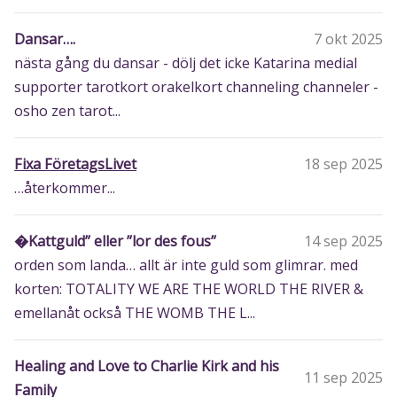
Dansar….
7 okt 2025
nästa gång du dansar - dölj det icke Katarina medial
supporter tarotkort orakelkort channeling channeler -
osho zen tarot...
Fixa FöretagsLivet
18 sep 2025
…återkommer...
�Kattguld” eller ”lor des fous”
14 sep 2025
orden som landa… allt är inte guld som glimrar. med
korten: TOTALITY WE ARE THE WORLD THE RIVER &
emellanåt också THE WOMB THE L...
Healing and Love to Charlie Kirk and his
11 sep 2025
Family