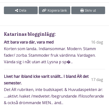
Dela
Kopiera länk
Skriv ut
Katarinas blogginlägg:
Att bara vara där, vara med
16 dag
Korten som landa.. Indiansommar. Modern. Stamm
fader/ zorba. Stammoder fruk värdinna. Vardagen.
Vända sig i nåt utan att Lysna p sp�...
Livet har ibland icke varit snällt... I bland ÄR det
17 dag
semester.
Det ÄR rubriken, inte budskapet. & Huvudaspekten är:
.....aktivt /vaket /medvetet /begrundande /filosoferande
& också drömmande MEN... änd...