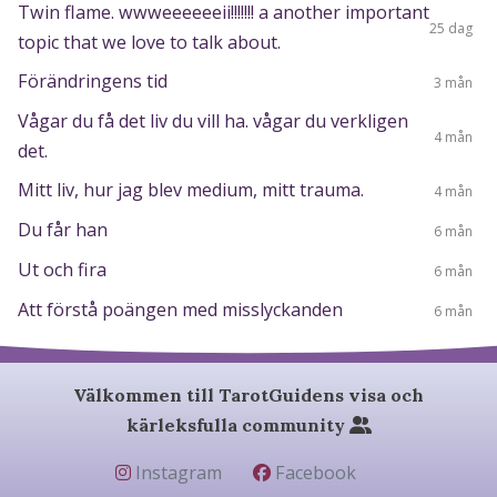
Twin flame. wwweeeeeeii!!!!!!! a another important
25 dag
topic that we love to talk about.
Förändringens tid
3 mån
Vågar du få det liv du vill ha. vågar du verkligen
4 mån
det.
Mitt liv, hur jag blev medium, mitt trauma.
4 mån
Du får han
6 mån
Ut och fira
6 mån
Att förstå poängen med misslyckanden
6 mån
Välkommen till TarotGuidens visa och
kärleksfulla community
Instagram
Facebook