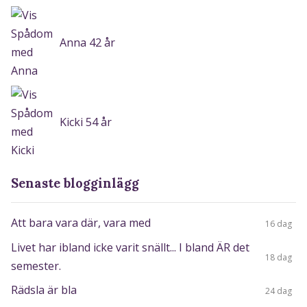
Anna 42 år
Kicki 54 år
Senaste blogginlägg
Att bara vara där, vara med
16 dag
Livet har ibland icke varit snällt... I bland ÄR det
18 dag
semester.
Rädsla är bla
24 dag