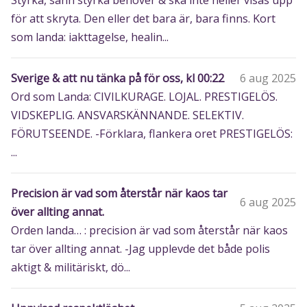
Styrka, sann styrka behöver & ska inte heller visas upp
för att skryta. Den eller det bara är, bara finns. Kort
som landa: iakttagelse, healin...
Sverige & att nu tänka på för oss, kl 00:22
6 aug 2025
Ord som Landa: CIVILKURAGE. LOJAL. PRESTIGELÖS.
VIDSKEPLIG. ANSVARSKÄNNANDE. SELEKTIV.
FÖRUTSEENDE. -Förklara, flankera oret PRESTIGELÖS:
...
Precision är vad som återstår när kaos tar
6 aug 2025
över allting annat.
Orden landa… : precision är vad som återstår när kaos
tar över allting annat. -Jag upplevde det både polis
aktigt & militäriskt, dö...