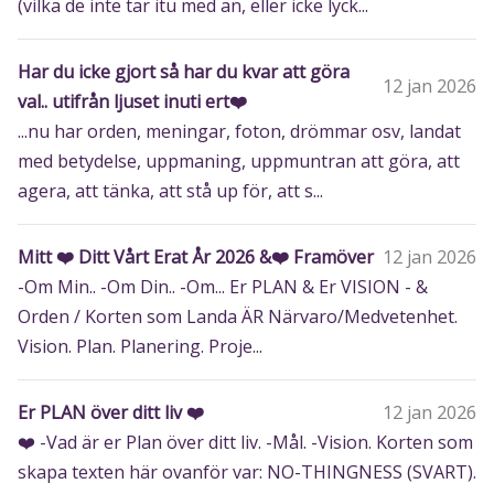
(vilka de inte tar itu med än, eller icke lyck...
Har du icke gjort så har du kvar att göra
12 jan 2026
val.. utifrån ljuset inuti ert❤️
...nu har orden, meningar, foton, drömmar osv, landat
med betydelse, uppmaning, uppmuntran att göra, att
agera, att tänka, att stå up för, att s...
Mitt ❤️ Ditt Vårt Erat År 2026 &❤️ Framöver
12 jan 2026
-Om Min.. -Om Din.. -Om... Er PLAN & Er VISION - &
Orden / Korten som Landa ÄR Närvaro/Medvetenhet.
Vision. Plan. Planering. Proje...
Er PLAN över ditt liv ❤️
12 jan 2026
❤️ -Vad är er Plan över ditt liv. -Mål. -Vision. Korten som
skapa texten här ovanför var: NO-THINGNESS (SVART).