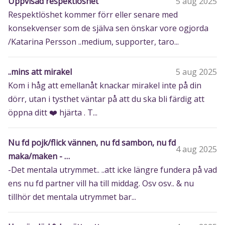
Uppvisad respektlöshet
5 aug 2025
Respektlöshet kommer förr eller senare med
konsekvenser som de själva sen önskar vore ogjorda
/Katarina Persson ..medium, supporter, taro...
..mins att mirakel
5 aug 2025
Kom i håg att emellanåt knackar mirakel inte på din
dörr, utan i tysthet väntar på att du ska bli färdig att
öppna ditt ❤️ hjärta . T...
Nu fd pojk/flick vännen, nu fd sambon, nu fd
4 aug 2025
maka/maken - …
-Det mentala utrymmet.. ..att icke längre fundera på vad
ens nu fd partner vill ha till middag. Osv osv.. & nu
tillhör det mentala utrymmet bar...