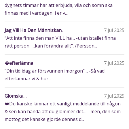
dygnets timmar har att erbjuda, vila och sömn ska
finnas med i vardagen, i er v...
Jag Vill Ha Den Människan.
7 jul 2025
”Att inte finna den man VILL ha… -utan istället finna
rätt person, …kan förändra allt”. /Persson...
�efterlämna
7 jul 2025
”Din tid idag är försvunnen imorgon”… -Så vad
efterlämnar vi & hur...
Glömska….
7 jul 2025
❤️Du kanske lämnar ett vänligt meddelande till någon
& sen kan hända att du glömmer det… - men, den som
mottog det kanske gjorde dennes d...