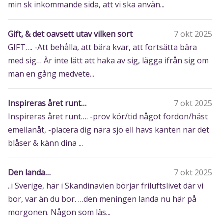
min sk inkommande sida, att vi ska använ...
Gift, & det oavsett utav vilken sort
7 okt 2025
GIFT…. -Att behålla, att bära kvar, att fortsätta bära
med sig… Är inte lätt att haka av sig, lägga ifrån sig om
man en gång medvete...
Inspireras året runt…
7 okt 2025
Inspireras året runt…. -prov kör/tid något fordon/häst
emellanåt, -placera dig nära sjö ell havs kanten när det
blåser & känn dina ...
Den landa…
7 okt 2025
..i Sverige, här i Skandinavien börjar friluftslivet där vi
bor, var än du bor. …den meningen landa nu här på
morgonen. Någon som läs...