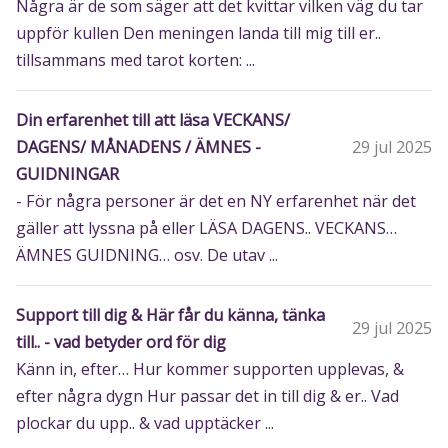
Några är de som säger att det kvittar vilken väg du tar
uppför kullen Den meningen landa till mig till er..
tillsammans med tarot korten: ...
Din erfarenhet till att läsa VECKANS/
DAGENS/ MÅNADENS / ÄMNES -
29 jul 2025
GUIDNINGAR
- För några personer är det en NY erfarenhet när det
gäller att lyssna på eller LÄSA DAGENS.. VECKANS…
ÄMNES GUIDNING… osv. De utav ...
Support till dig & Här får du känna, tänka
29 jul 2025
till.. - vad betyder ord för dig
Känn in, efter… Hur kommer supporten upplevas, &
efter några dygn Hur passar det in till dig & er.. Vad
plockar du upp.. & vad upptäcker ...