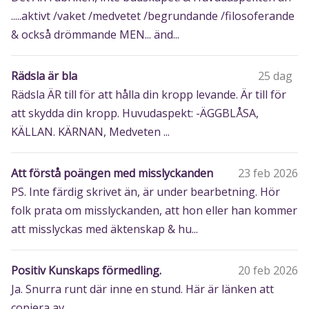
.....aktivt /vaket /medvetet /begrundande /filosoferande
& också drömmande MEN... änd...
Rädsla är bla
25 dag
Rädsla ÄR till för att hålla din kropp levande. Är till för
att skydda din kropp. Huvudaspekt: -ÄGGBLÅSA,
KÄLLAN. KÄRNAN, Medveten ...
Att förstå poängen med misslyckanden
23 feb 2026
PS. Inte färdig skrivet än, är under bearbetning. Hör
folk prata om misslyckanden, att hon eller han kommer
att misslyckas med äktenskap & hu...
Positiv Kunskaps förmedling.
20 feb 2026
Ja. Snurra runt där inne en stund. Här är länken att
copiera av.