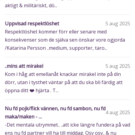
aktigt & militäriskt, dö...
Uppvisad respektlöshet
5 aug 2025
Respektlöshet kommer förr eller senare med
konsekvenser som de själva sen önskar vore ogjorda
/Katarina Persson ..medium, supporter, taro...
..mins att mirakel
5 aug 2025
Kom i håg att emellanåt knackar mirakel inte på din
dörr, utan i tysthet väntar på att du ska bli färdig att
öppna ditt ❤️ hjärta . T...
Nu fd pojk/flick vännen, nu fd sambon, nu fd
4 aug 2025
maka/maken - …
-Det mentala utrymmet.. ..att icke längre fundera på vad
ens nu fd partner vill ha till middag. Osv osv.. & nu