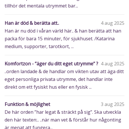
tillhör det mentala utrymmet bar...
Han är död & berätta att..
4 aug 2025
Han är nu död i våran värld här.. & han berätta att han
packa för bara 15 minuter, för sjukhuset. /Katarina
medium, supporter, tarotkort, ...
Komfortzon - ”äger du ditt eget utrymme” ?
4 aug 2025
..orden landade & de handlar om vikten utav att äga ditt
eget personliga privata utrymme, det handlar inte
direkt om ett fysiskt hus eller en fysisk ...
Funktion & möjlighet
3 aug 2025
De här orden ”har legat & sträckt på sig”. Ska utveckla
den här texten:.. ..när man vet & förstår hur någonting
är menat att fungera...