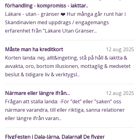
förhandling - kompromiss - iakttar..
Läkare - utan - gränser ❤️‍ Hur många går runt här i
Skandinavien med uppdrags / engagemangs
erfarenhet från ”Läkare Utan Gränser...
Måste man ha kreditkort
12 aug 2025
Korten landa: nej, allt&ingeting, stå på håll & iaktta &
avvakta, oro, bortom illusionen, mottaglig & medvetet
beslut & tidigare liv & verktygsl...
Närmare eller längre ifrån…
12 aug 2025
Frågan att ställa landa: -För ”det” eller ”saken” oss
närmare varandra, till eller riktiga, sanna relationer
eller längre ifrån varan...
FlygFesten i Dala-Järna, Dalarna!! De flyger