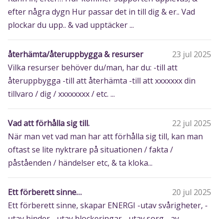
efter några dygn Hur passar det in till dig & er.. Vad
plockar du upp.. & vad upptäcker ...
återhämta/återuppbygga & resurser
23 jul 2025
Vilka resurser behöver du/man, har du: -till att
återuppbygga -till att återhämta -till att xxxxxxx din
tillvaro / dig / xxxxxxxx / etc. ...
Vad att förhålla sig till.
22 jul 2025
När man vet vad man har att förhålla sig till, kan man
oftast se lite nyktrare på situationen / fakta /
påståenden / händelser etc, & ta kloka...
Ett förberett sinne…
20 jul 2025
Ett förberett sinne, skapar ENERGI -utav svårigheter, -
utav hinder, -utav blockeringar, -utav sorg, -av