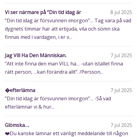
Vi ser närmare på ”Din tid idag är
8 jul 2025
”Din tid idag är försvunnen imorgon”… Tag vara på vad
dygnets timmar har att erbjuda, vila och sömn ska
finnas med i vardagen, i er v...
Jag Vill Ha Den Människan.
7 jul 2025
”Att inte finna den man VILL ha… -utan istället finna
rätt person, …kan förändra allt”. /Persson...
�efterlämna
7 jul 2025
”Din tid idag är försvunnen imorgon”… -Så vad
efterlämnar vi & hur...
Glömska….
7 jul 2025
❤️Du kanske lämnar ett vänligt meddelande till någon