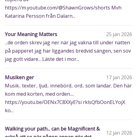
https://m.youtube.com/@ShawnGrows/shorts Mvh
Katarina Persson från Dalarn...
Your Meaning Matters
25 jan 2026
...de orden skrev jag ner när jag vakna till under natten
på papperet jag har liggandes bredvid sängen, sen sov
jag gott vidare... Läste det i mor...
Musiken ger
17 jan 2026
Musik.. texter.. ljud.. innebörd.. ord.. som landar. Den här
kom med korten, med orden....
https://youtu.be/OENx7C8XXyE?si rklsQfbOonELYojX
ko...
Walking your path... can be Magnificent &
12 jan 2026