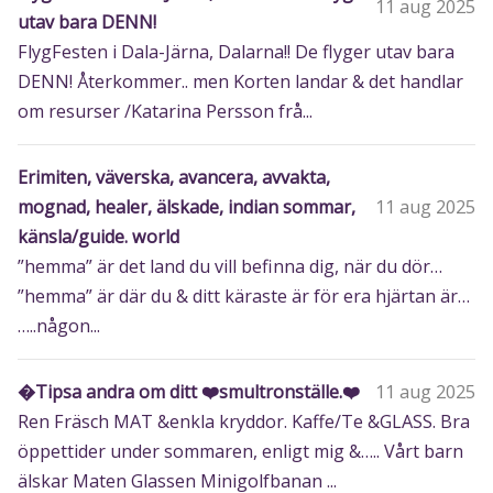
11 aug 2025
utav bara DENN!
FlygFesten i Dala-Järna, Dalarna!! De flyger utav bara
DENN! Återkommer.. men Korten landar & det handlar
om resurser /Katarina Persson frå...
Erimiten, väverska, avancera, avvakta,
mognad, healer, älskade, indian sommar,
11 aug 2025
känsla/guide. world
”hemma” är det land du vill befinna dig, när du dör…
”hemma” är där du & ditt käraste är för era hjärtan är…
…..någon...
�️Tipsa andra om ditt ❤️smultronställe.❤️
11 aug 2025
Ren Fräsch MAT &enkla kryddor. Kaffe/Te &GLASS. Bra
öppettider under sommaren, enligt mig &….. Vårt barn
älskar Maten Glassen Minigolfbanan ...