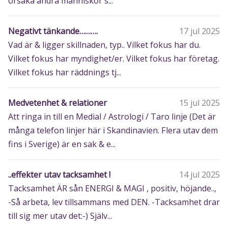
orsaka andra människor s...
Negativt tänkande……….
17 jul 2025
Vad är & ligger skillnaden, typ.. Vilket fokus har du.
Vilket fokus har myndighet/er. Vilket fokus har företag.
Vilket fokus har räddnings tj...
Medvetenhet & relationer
15 jul 2025
Att ringa in till en Medial / Astrologi / Taro linje (Det är
många telefon linjer här i Skandinavien. Flera utav dem
fins i Sverige) är en sak & e...
..effekter utav tacksamhet !
14 jul 2025
Tacksamhet ÄR sån ENERGI & MAGI , positiv, höjande..,
-Så arbeta, lev tillsammans med DEN. -Tacksamhet drar
till sig mer utav det:-) Själv...