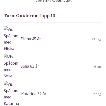
följer Etiska Rådets regler.
TarotGuiderna Topp 10
Elisha 45 år
13 dag
Solia 63 år
6 tim
Katarina 52 år
2 dag