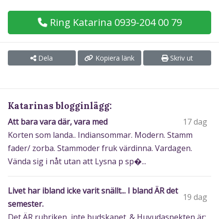
Ring Katarina 0939-204 00 79
Dela
Kopiera länk
Skriv ut
Katarinas blogginlägg:
Att bara vara där, vara med
17 dag
Korten som landa.. Indiansommar. Modern. Stamm
fader/ zorba. Stammoder fruk värdinna. Vardagen.
Vända sig i nåt utan att Lysna p sp�...
Livet har ibland icke varit snällt... I bland ÄR det
19 dag
semester.
Det ÄR rubriken, inte budskapet. & Huvudaspekten är: