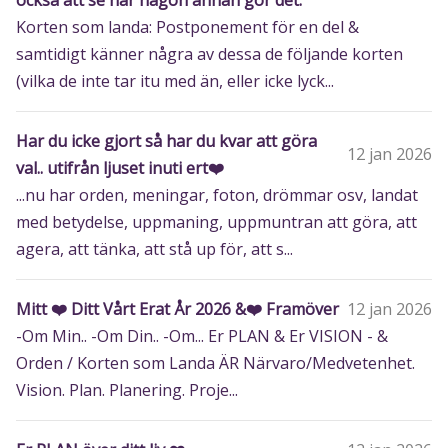
också att se när någon annan gör det.
Korten som landa: Postponement för en del &
samtidigt känner några av dessa de följande korten
(vilka de inte tar itu med än, eller icke lyck...
Har du icke gjort så har du kvar att göra
12 jan 2026
val.. utifrån ljuset inuti ert❤️
...nu har orden, meningar, foton, drömmar osv, landat
med betydelse, uppmaning, uppmuntran att göra, att
agera, att tänka, att stå up för, att s...
Mitt ❤️ Ditt Vårt Erat År 2026 &❤️ Framöver
12 jan 2026
-Om Min.. -Om Din.. -Om... Er PLAN & Er VISION - &
Orden / Korten som Landa ÄR Närvaro/Medvetenhet.
Vision. Plan. Planering. Proje...