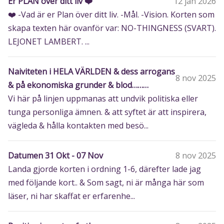
Er PLAN över ditt liv ❤️
12 jan 2026
❤️ -Vad är er Plan över ditt liv. -Mål. -Vision. Korten som
skapa texten här ovanför var: NO-THINGNESS (SVART).
LEJONET LAMBERT. ...
Naiviteten i HELA VÄRLDEN & dess arrogans
8 nov 2025
& på ekonomiska grunder & blod………
Vi här på linjen uppmanas att undvik politiska eller
tunga personliga ämnen. & att syftet är att inspirera,
vägleda & hålla kontakten med besö...
Datumen 31 Okt - 07 Nov
8 nov 2025
Landa gjorde korten i ordning 1-6, därefter lade jag
med följande kort.. & Som sagt, ni är många här som
läser, ni har skaffat er erfarenhe...