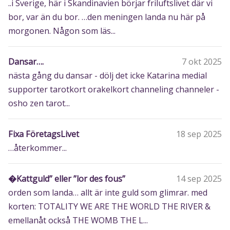
..i Sverige, här i Skandinavien börjar friluftslivet där vi
bor, var än du bor. …den meningen landa nu här på
morgonen. Någon som läs...
Dansar….
7 okt 2025
nästa gång du dansar - dölj det icke Katarina medial
supporter tarotkort orakelkort channeling channeler -
osho zen tarot...
Fixa FöretagsLivet
18 sep 2025
…återkommer...
�Kattguld” eller ”lor des fous”
14 sep 2025
orden som landa… allt är inte guld som glimrar. med
korten: TOTALITY WE ARE THE WORLD THE RIVER &
emellanåt också THE WOMB THE L...