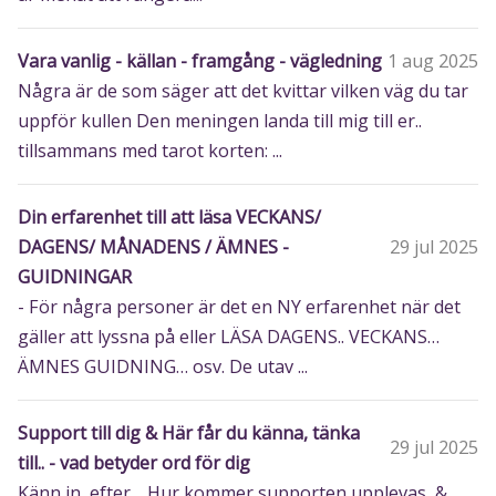
Vara vanlig - källan - framgång - vägledning
1 aug 2025
Några är de som säger att det kvittar vilken väg du tar
uppför kullen Den meningen landa till mig till er..
tillsammans med tarot korten: ...
Din erfarenhet till att läsa VECKANS/
DAGENS/ MÅNADENS / ÄMNES -
29 jul 2025
GUIDNINGAR
- För några personer är det en NY erfarenhet när det
gäller att lyssna på eller LÄSA DAGENS.. VECKANS…
ÄMNES GUIDNING… osv. De utav ...
Support till dig & Här får du känna, tänka
29 jul 2025
till.. - vad betyder ord för dig
Känn in, efter… Hur kommer supporten upplevas, &