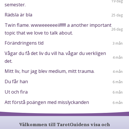
19 dag
semester.
Rädsla är bla
25 dag
Twin flame. wwweeeeeeii!!!!!!! a another important
26 dag
topic that we love to talk about.
Förändringens tid
3 mån
Vågar du få det liv du vill ha. vågar du verkligen
4 mån
det.
Mitt liv, hur jag blev medium, mitt trauma.
4 mån
Du får han
6 mån
Ut och fira
6 mån
Att förstå poängen med misslyckanden
6 mån
Välkommen till TarotGuidens visa och