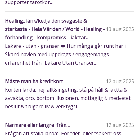
supporter tarotkor...
Healing.. länk/kedja den svagaste &
starkaste - Hela Världen / World - Healing -
13 aug 2025
förhandling - kompromiss - iakttar..
Läkare - utan - gränser ❤️‍ Hur många går runt här i
Skandinavien med uppdrags / engagemangs
erfarenhet från ”Läkare Utan Gränser...
Måste man ha kreditkort
12 aug 2025
Korten landa: nej, allt&ingeting, stå på håll & iaktta &
avvakta, oro, bortom illusionen, mottaglig & medvetet
beslut & tidigare liv & verktygsl...
Närmare eller längre ifrån…
12 aug 2025
Frågan att ställa landa: -För ”det” eller ”saken” oss