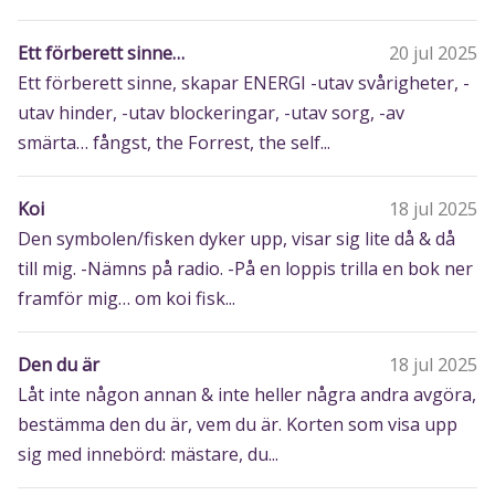
Ett förberett sinne…
20 jul 2025
Ett förberett sinne, skapar ENERGI -utav svårigheter, -
utav hinder, -utav blockeringar, -utav sorg, -av
smärta… fångst, the Forrest, the self...
Koi
18 jul 2025
Den symbolen/fisken dyker upp, visar sig lite då & då
till mig. -Nämns på radio. -På en loppis trilla en bok ner
framför mig… om koi fisk...
Den du är
18 jul 2025
Låt inte någon annan & inte heller några andra avgöra,
bestämma den du är, vem du är. Korten som visa upp
sig med innebörd: mästare, du...