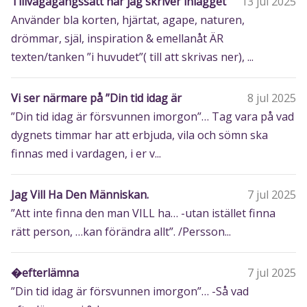
Tillvägagångssätt när jag skriver inlägget
13 jul 2025
Använder bla korten, hjärtat, agape, naturen,
drömmar, själ, inspiration & emellanåt ÄR
texten/tanken ”i huvudet”( till att skrivas ner), ...
Vi ser närmare på ”Din tid idag är
8 jul 2025
”Din tid idag är försvunnen imorgon”… Tag vara på vad
dygnets timmar har att erbjuda, vila och sömn ska
finnas med i vardagen, i er v...
Jag Vill Ha Den Människan.
7 jul 2025
”Att inte finna den man VILL ha… -utan istället finna
rätt person, …kan förändra allt”. /Persson...
�efterlämna
7 jul 2025
”Din tid idag är försvunnen imorgon”… -Så vad