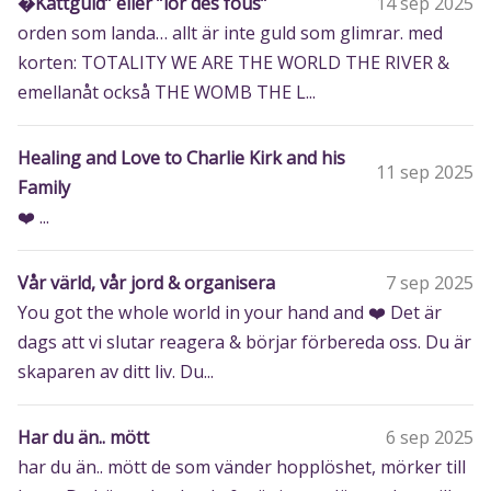
�Kattguld” eller ”lor des fous”
14 sep 2025
orden som landa… allt är inte guld som glimrar. med
korten: TOTALITY WE ARE THE WORLD THE RIVER &
emellanåt också THE WOMB THE L...
Healing and Love to Charlie Kirk and his
11 sep 2025
Family
❤️ ...
Vår värld, vår jord & organisera
7 sep 2025
You got the whole world in your hand and ❤️ Det är
dags att vi slutar reagera & börjar förbereda oss. Du är
skaparen av ditt liv. Du...
Har du än.. mött
6 sep 2025
har du än.. mött de som vänder hopplöshet, mörker till