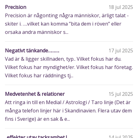
Precision
18 jul 2025
Precision är någonting några människor, ärligt talat -
skiter i. ….vilket kan komma ”bita dem i röven” eller
orsaka andra människor s...
Negativt tänkande……….
17 jul 2025
Vad är & ligger skillnaden, typ.. Vilket fokus har du.
Vilket fokus har myndighet/er. Vilket fokus har företag.
Vilket fokus har räddnings tj...
Medvetenhet & relationer
15 jul 2025
Att ringa in till en Medial / Astrologi / Taro linje (Det är
många telefon linjer här i Skandinavien. Flera utav dem
fins i Sverige) är en sak & e...
..effekter utav tacksamhet !
14 jul 2025