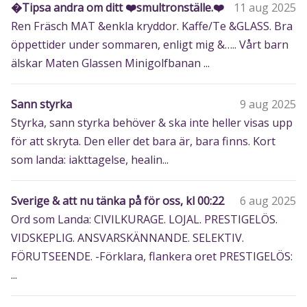
�️Tipsa andra om ditt ❤️smultronställe.❤️
11 aug 2025
Ren Fräsch MAT &enkla kryddor. Kaffe/Te &GLASS. Bra
öppettider under sommaren, enligt mig &….. Vårt barn
älskar Maten Glassen Minigolfbanan ...
Sann styrka
9 aug 2025
Styrka, sann styrka behöver & ska inte heller visas upp
för att skryta. Den eller det bara är, bara finns. Kort
som landa: iakttagelse, healin...
Sverige & att nu tänka på för oss, kl 00:22
6 aug 2025
Ord som Landa: CIVILKURAGE. LOJAL. PRESTIGELÖS.
VIDSKEPLIG. ANSVARSKÄNNANDE. SELEKTIV.
FÖRUTSEENDE. -Förklara, flankera oret PRESTIGELÖS:
...