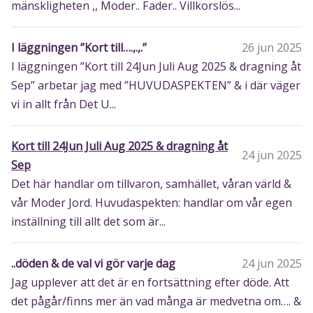
mänskligheten ,, Moder.. Fader.. Villkorslös...
I läggningen ”Kort till….,.,.”
26 jun 2025
I läggningen ”Kort till 24Jun Juli Aug 2025 & dragning åt
Sep” arbetar jag med ”HUVUDASPEKTEN” & i där väger
vi in allt från Det U...
Kort till 24Jun Juli Aug 2025 & dragning åt
24 jun 2025
Sep
Det här handlar om tillvaron, samhället, våran värld &
vår Moder Jord. Huvudaspekten: handlar om vår egen
inställning till allt det som är...
..döden & de val vi gör varje dag
24 jun 2025
Jag upplever att det är en fortsättning efter döde. Att
det pågår/finns mer än vad många är medvetna om…. &