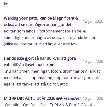
ko...
Walking your path... can be Magnificent &
12 jan 2026
också att se när någon annan gör det.
Korten som landa: Postponement för en del &
samtidigt känner några av dessa de följande korten
(vilka de inte tar itu med än, eller icke lyck...
Har du icke gjort så har du kvar att göra
12 jan 2026
val.. utifrån ljuset inuti ert❤️
...nu har orden, meningar, foton, drömmar osv, landat
med betydelse, uppmaning, uppmuntran att göra, att
agera, att tänka, att stå up för, att s...
Mitt ❤️ Ditt Vårt Erat År 2026 &❤️ Framöver
12 jan 2026
-Om Min.. -Om Din.. -Om... Er PLAN & Er VISION - &