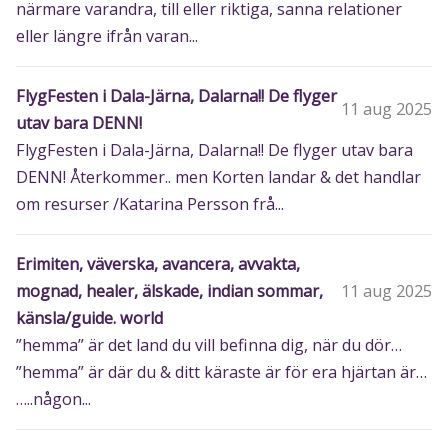
närmare varandra, till eller riktiga, sanna relationer
eller längre ifrån varan...
FlygFesten i Dala-Järna, Dalarna!! De flyger
11 aug 2025
utav bara DENN!
FlygFesten i Dala-Järna, Dalarna!! De flyger utav bara
DENN! Återkommer.. men Korten landar & det handlar
om resurser /Katarina Persson frå...
Erimiten, väverska, avancera, avvakta,
mognad, healer, älskade, indian sommar,
11 aug 2025
känsla/guide. world
”hemma” är det land du vill befinna dig, när du dör…
”hemma” är där du & ditt käraste är för era hjärtan är…
…..någon...