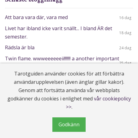
Att bara vara där, vara med
16 dag
Livet har ibland icke varit snällt... I bland ÄR det
18 dag
semester.
Rädsla är bla
24 dag
Twin flame. wwweeeeeeii!!!!!!! a another important
25 dag
topic that we love to talk about.
Tarotguiden använder cookies för att förbättra
Förändringens tid
3 mån
användarupplevelsen (även änglar gillar kakor).
Vågar du få det liv du vill ha. vågar du verkligen
Genom att fortsätta använda vår webbplats
4 mån
det.
godkänner du cookies i enlighet med
vår cookiepolicy
>>
.
Mitt liv, hur jag blev medium, mitt trauma.
4 mån
Du får han
6 mån
Godkänn
Ut och fira
6 mån