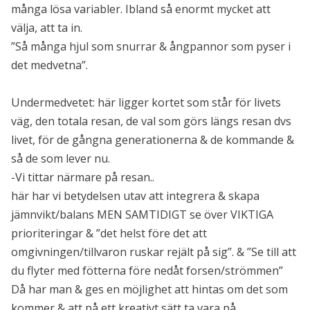
många lösa variabler. Ibland så enormt mycket att
välja, att ta in.
”Så många hjul som snurrar & ångpannor som pyser i
det medvetna”.
Undermedvetet: här ligger kortet som står för livets
väg, den totala resan, de val som görs längs resan dvs
livet, för de gångna generationerna & de kommande &
så de som lever nu.
-Vi tittar närmare på resan..
här har vi betydelsen utav att integrera & skapa
jämnvikt/balans MEN SAMTIDIGT se över VIKTIGA
prioriteringar & ”det helst före det att
omgivningen/tillvaron ruskar rejält på sig”. & ”Se till att
du flyter med fötterna före nedåt forsen/strömmen”
Då har man & ges en möjlighet att hintas om det som
kommer & att på ett kreativt sätt ta vara på