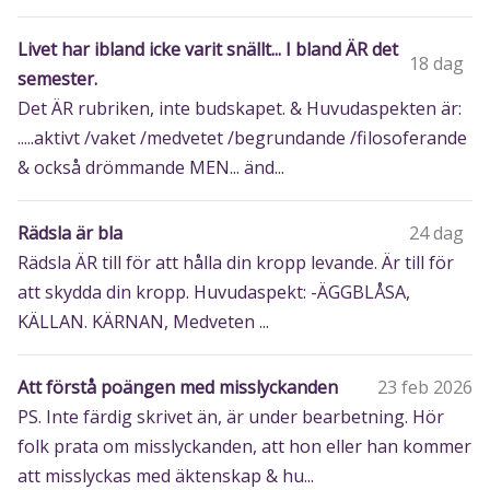
Livet har ibland icke varit snällt... I bland ÄR det
18 dag
semester.
Det ÄR rubriken, inte budskapet. & Huvudaspekten är:
.....aktivt /vaket /medvetet /begrundande /filosoferande
& också drömmande MEN... änd...
Rädsla är bla
24 dag
Rädsla ÄR till för att hålla din kropp levande. Är till för
att skydda din kropp. Huvudaspekt: -ÄGGBLÅSA,
KÄLLAN. KÄRNAN, Medveten ...
Att förstå poängen med misslyckanden
23 feb 2026
PS. Inte färdig skrivet än, är under bearbetning. Hör
folk prata om misslyckanden, att hon eller han kommer
att misslyckas med äktenskap & hu...