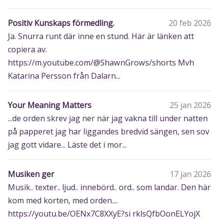
Positiv Kunskaps förmedling.
20 feb 2026
Ja. Snurra runt där inne en stund. Här är länken att
copiera av.
https://m.youtube.com/@ShawnGrows/shorts Mvh
Katarina Persson från Dalarn...
Your Meaning Matters
25 jan 2026
...de orden skrev jag ner när jag vakna till under natten
på papperet jag har liggandes bredvid sängen, sen sov
jag gott vidare... Läste det i mor...
Musiken ger
17 jan 2026
Musik.. texter.. ljud.. innebörd.. ord.. som landar. Den här
kom med korten, med orden....
https://youtu.be/OENx7C8XXyE?si rklsQfbOonELYojX