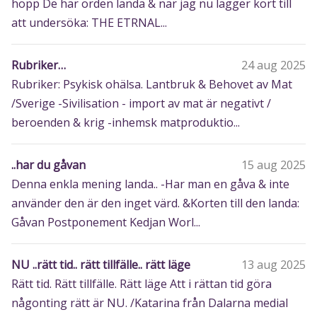
hopp De här orden landa & när jag nu lägger kort till
att undersöka: THE ETRNAL...
Rubriker…
24 aug 2025
Rubriker: Psykisk ohälsa. Lantbruk & Behovet av Mat
/Sverige -Sivilisation - import av mat är negativt /
beroenden & krig -inhemsk matproduktio...
..har du gåvan
15 aug 2025
Denna enkla mening landa.. -Har man en gåva & inte
använder den är den inget värd. &Korten till den landa:
Gåvan Postponement Kedjan Worl...
NU ..rätt tid.. rätt tillfälle.. rätt läge
13 aug 2025
Rätt tid. Rätt tillfälle. Rätt läge Att i rättan tid göra
någonting rätt är NU. /Katarina från Dalarna medial