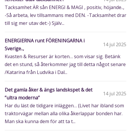
Tacksamhet ÄR sån ENERGI & MAGI , positiv, höjande..,
-Så arbeta, lev tillsammans med DEN. -Tacksamhet drar
till sig mer utav det:-) Själv...
ENERGIERNA runt FÖRENINGARNA i
14 jul 2025
Sverige..,
Kvasten & Resurser är korten… som visar sig. Betänk
det en stund, så återkommer jag till detta något senare
/Katarina från Ludvika i Dal...
Det gamla åker & ängs landskspet & det
14 jul 2025
”ultra moderna”
Har du läst de tidigare inläggen… (Livet har ibland som
traktorvägar mellan alla olika åkerlappar bonden har.
Man ska kunna dem för att ta t...