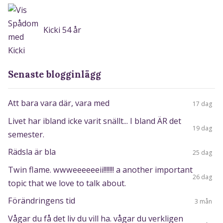
Kicki 54 år
Senaste blogginlägg
Att bara vara där, vara med
17 dag
Livet har ibland icke varit snällt... I bland ÄR det
19 dag
semester.
Rädsla är bla
25 dag
Twin flame. wwweeeeeeii!!!!!!! a another important
26 dag
topic that we love to talk about.
Förändringens tid
3 mån
Vågar du få det liv du vill ha. vågar du verkligen