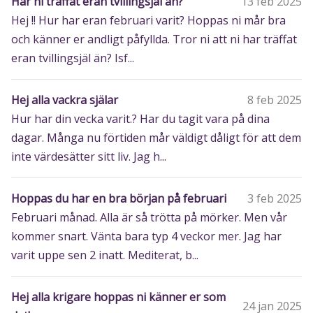
Har ni träffat eran tvillingsjäl än?
13 feb 2025
Hej !! Hur har eran februari varit? Hoppas ni mår bra
och känner er andligt påfyllda. Tror ni att ni har träffat
eran tvillingsjäl än? Isf...
Hej alla vackra själar
8 feb 2025
Hur har din vecka varit.? Har du tagit vara på dina
dagar. Många nu förtiden mår väldigt dåligt för att dem
inte värdesätter sitt liv. Jag h...
Hoppas du har en bra början på februari
3 feb 2025
Februari månad. Alla är så trötta på mörker. Men vår
kommer snart. Vänta bara typ 4 veckor mer. Jag har
varit uppe sen 2 inatt. Mediterat, b...
Hej alla krigare hoppas ni känner er som
24 jan 2025