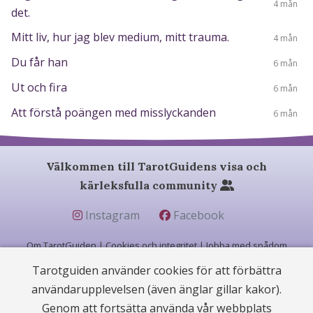
4 mån
det.
Mitt liv, hur jag blev medium, mitt trauma.
4 mån
Du får han
6 mån
Ut och fira
6 mån
Att förstå poängen med misslyckanden
6 mån
Välkommen till TarotGuidens visa och
kärleksfulla community
Instagram
Facebook
Om TarotGuiden
|
Cookies och integritet
|
Jobba med spådom
Tarotguiden använder cookies för att förbättra
användarupplevelsen (även änglar gillar kakor).
© 2004 - 2026 (22 år) |
TarotGuiden.com
|
betygsätt oss på Trustpilot
Genom att fortsätta använda vår webbplats