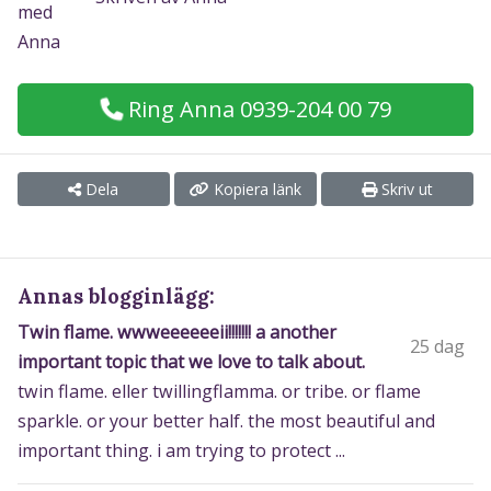
Ring Anna 0939-204 00 79
Dela
Kopiera länk
Skriv ut
Annas blogginlägg:
Twin flame. wwweeeeeeii!!!!!!! a another
25 dag
important topic that we love to talk about.
twin flame. eller twillingflamma. or tribe. or flame
sparkle. or your better half. the most beautiful and
important thing. i am trying to protect ...